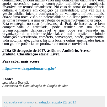
comunidade, embora muitas vezes haja demora em encontrar o total
apoio necessário para a construção definitiva da ambiência
favorável em termos urbanísticos. No caso de zonas de importância
cultural e histórica em condição de centralidade, uma vez que a
gestão pública inicie a configuração de vantagens infraestruturais,
cria-se uma nova visão de potencialidade e o setor privado tende a
se tornar favorável a uma estratégia de redesenvolvimento urbano.
Esta estratégia, no caso fortalezense da Praia de Iracema, se bem
compartilhada e articulada, pode resultar em um futuro
urbanisticamente demonstrável e que pode ser baseado na
organização de um bairro residencial, cultural e turístico, incluindo
habitação diversificada, comércio, convenções, hotéis, gastronomia,
vida noturna, arte, cultura, história local e outras amenidades típicas
com grande potência em produzir encontro e convivência.
//
Dia
30
de agosto de 2017, às 9h, no Auditório. Acesso
gratuito. Classificação etária: Livre.
Para saber mais acesse
http://www.dragaodomar.org.br/
Fonte:
Luar Maria Brandão
Assessoria de Comunicação do Dragão do Mar
cidadebrasilturismo
at
sábado, agosto 26, 2017