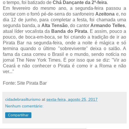
o tempo, foi batizado de
Chá Dançante da 2ª-feira
.
Em fevereiro do mesmo ano, a segunda-feira passou a
contar com o forró pé-de-serra do sanfoneiro
Azeitona
e, no
dia 12 de junho, para completar a festa, foi chamada uma
segunda banda, a
Alta Tensão
, do cantor
Armando Telles
,
atual líder vocalista da
Banda do Pirata
. E assim, pouco a
pouco, de boca-em-boca, se foi criando a tradição de ir ao
Pirata Bar na segunda-feira, onde a noite é mágica e só
termina quando o último "sobrevivente" deixa o salão. A
fama da casa correu o Brasil e o mundo, sendo notícia no
jornal The New York Times. É por isso que se diz: "Vir ao
Ceará e não conhecer o Pirata é como ir a Roma e não
ver..."
Fonte: Site Pirata Bar
cidadebrasilturismo
at
sexta-feira, agosto 25, 2017
Nenhum comentário:
Compartilhar