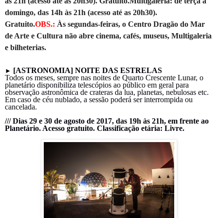
às 21h (acesso até as 20h30). Gratuito.
Multigaleria:
de terça a
domingo, das 14h às 21h (acesso até as 20h30).
Gratuito.
OBS.:
Às segundas-feiras, o Centro Dragão do Mar
de Arte e Cultura não abre cinema, cafés, museus, Multigaleria
e bilheterias.
[ASTRONOMIA] NOITE DAS ESTRELAS
►
Todos os meses, sempre nas noites de Quarto Crescente Lunar, o
planetário disponibiliza telescópios ao público em geral para
observação astronômica de crateras da lua, planetas, nebulosas etc.
Em caso de céu nublado, a sessão poderá ser interrompida ou
cancelada.
/// Dias
29 e 30 de agosto
de 2017, das 19h às 21h, em frente ao
Planetário. Acesso gratuito. Classificação etária: Livre.