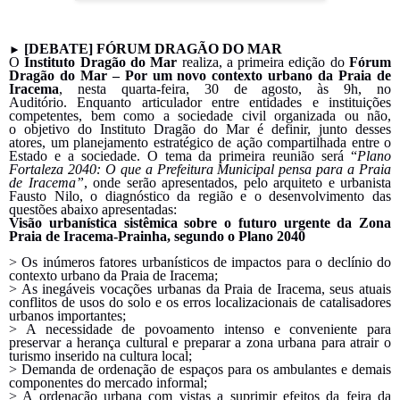
[DEBATE] FÓRUM DRAGÃO DO MAR
►
O
Instituto Dragão do Mar
realiza, a primeira edição do
Fórum
Dragão do Mar – Por um novo contexto urbano da Praia de
Iracema
, nesta quarta-feira,
30
de agosto, às 9h, no
Auditório.
Enquanto articulador entre entidades e instituições
competentes, bem como a sociedade civil organizada ou não,
o
objetivo
do Instituto Dragão do Mar
é definir,
junto desses
atores,
um planejamento estratégico de ação compartilhada entre o
Estado e a sociedade.
O tema da primeira reunião será “
Plano
Fortaleza 2040: O que a Prefeitura Municipal pensa para a Praia
de Iracema”
,
onde
serão apresentados,
pelo arquiteto e urbanista
Fausto Nilo,
o diagnóstico da região e o desenvolvimento das
questões abaixo apresentadas:
Visão urbanística sistêmica sobre o futuro urgente da Zona
Praia de Iracema-Prainha, segundo o Plano 2040
> Os inúmeros fatores urbanísticos de impactos para o declínio do
contexto urbano da Praia de Iracema;
> As inegáveis vocações urbanas da Praia de Iracema, seus atuais
conflitos de usos do solo e os erros localizacionais de catalisadores
urbanos importantes;
> A necessidade de povoamento intenso e conveniente para
preservar a herança cultural e preparar a zona urbana para atrair o
turismo inserido na cultura local;
> Demanda de ordenação de espaços para os ambulantes e demais
componentes do mercado informal;
> A ordenação urbana com vistas a suprimir efeitos da feira da