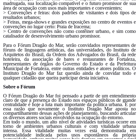
madrugada, sua localização compatível e o futuro promissor de sua
área de ocupação com usos mais importantes e convenientes;
> Convenções e feiras: dois padrões de visitantes e dois tipos de
resultados urbanos;
> Feiras, mega-shows e grandes exposições no centro de eventos e
convenções no lugar certo: Praia de Iracema;
> Centro de convenções não como contêiner urbano, e sim como
catalisador de desenvolvimento urbano promissor.
Para o Fórum Dragão do Mar, serão convidados representantes de
fóruns de linguagens artísticas, das universidades, do Instituto de
Arquitetos do Brasil, da Ordem dos Advogados do Brasil, da rede
hoteleira, da associação de bares e restaurantes de Fortaleza,
representantes de órgãos do Governo do Estado e da Prefeitura
Municipal de Fortaleza, entre outras entidades e atores políticos. O
Instituto Dragão do Mar faz q
uestão ainda de convidar todo e
qualquer cidadão que queira participar desta iniciativa.
Sobre o Fórum
O Fórum Dragão do Mar foi pensado a partir de um entendimento
claro de que a presença do Estado nos espaços públicos de grande
centralidade é hoje a luta mais importante da política urbana. É por
essa razão que novamente o Instituto Dragão Mar aposta no
compartilhamento dessas ações de planejamento, buscando articular
os diversos atores sociais envolvidos na ocupação do entorno.
Em todo o mundo, um alto nível de atividades turísticas ocorre em
torno de ambientes urbanos culturais e com vitalidade urbana
intensa. Essa vitalidade muitas vezes está demonstrada em
potencialidade indicada pelos usos espontâneos da própria