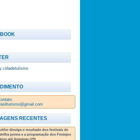
EBOOK
TER
y cidadeturismo
DIMENTO
ontato:
rasilturismo@gmail.com
AGENS RECENTES
ltfor divulga o resultado dos festivais de
drilha junina e a programação dos Festejos
inos até domingo (29)