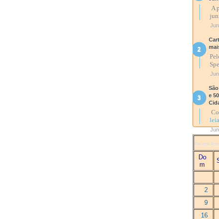
A p
jun
Jun
Car
mai
Pel
Spe
Jun
São
e 5
Cid
Com
lei
Jun
Recent Pos
Do
m
2
9
16