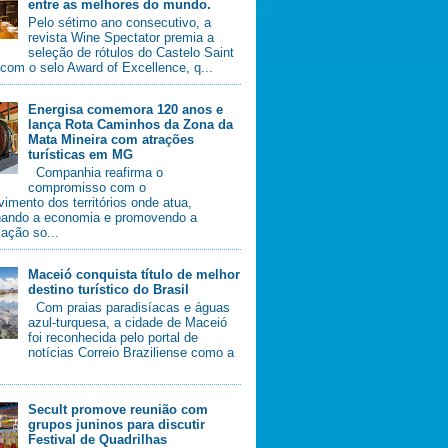
entre as melhores do mundo.
Pelo sétimo ano consecutivo, a
revista Wine Spectator premia a
seleção de rótulos do Castelo Saint
com o selo Award of Excellence, q...
Energisa comemora 120 anos e
lança Rota Caminhos da Zona da
Mata Mineira com atrações
turísticas em MG
Companhia reafirma o
compromisso com o
imento dos territórios onde atua,
nando a economia e promovendo a
ação so...
Maceió conquista título de melhor
destino turístico do Brasil
Com praias paradisíacas e águas
azul-turquesa, a cidade de Maceió
foi reconhecida pelo portal de
notícias Correio Braziliense como a
Secult promove reunião com
grupos juninos para discutir
Festival de Quadrilhas