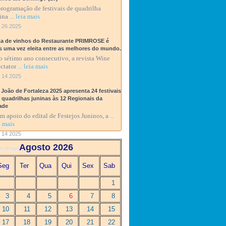
rogramação de festivais de quadrilha
ina
... leia mais
 26 2025
ta de vinhos do Restaurante PRIMROSE é
s uma vez eleita entre as melhores do mundo.
o sétimo ano consecutivo, a revista Wine
ctator
... leia mais
 14 2025
 João de Fortaleza 2025 apresenta 24 festivais
0 quadrilhas juninas às 12 Regionais da
ade
 apoio do edital de Festejos Juninos, a
...
a mais
 14 2025
Agosto 2026
ts Widget
Seg
Ter
Qua
Qui
Sex
Sab
1
3
4
5
6
7
8
10
11
12
13
14
15
17
18
19
20
21
22