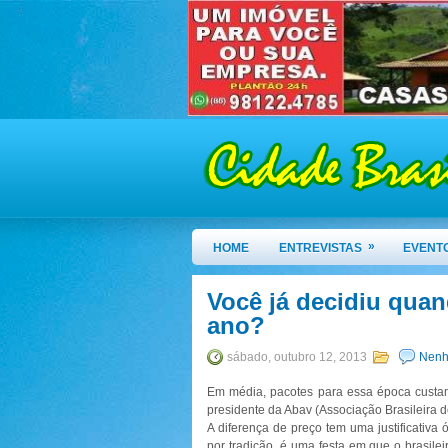
»
HOME
ENTREVISTAS
EVENT
Você já decidiu quand
ano?
sábado, outubro 12, 2013
Nenh
Em média, pacotes para essa época custa
presidente da Abav (Associação Brasileira 
A diferença de preço tem uma justificativa 
por tradição, é uma festa em que o brasile