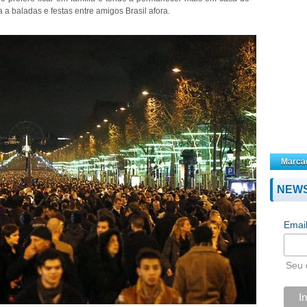
a baladas e festas entre amigos Brasil afora.
Marca
NEW
Emai
Seu 