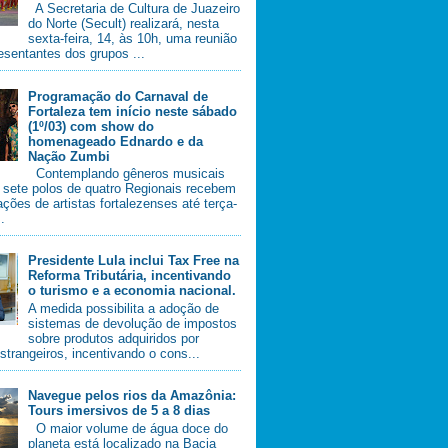
A Secretaria de Cultura de Juazeiro
do Norte (Secult) realizará, nesta
sexta-feira, 14, às 10h, uma reunião
esentantes dos grupos ...
Programação do Carnaval de
Fortaleza tem início neste sábado
(1º/03) com show do
homenageado Ednardo e da
Nação Zumbi
Contemplando gêneros musicais
, sete polos de quatro Regionais recebem
ções de artistas fortalezenses até terça-
..
Presidente Lula inclui Tax Free na
Reforma Tributária, incentivando
o turismo e a economia nacional.
A medida possibilita a adoção de
sistemas de devolução de impostos
sobre produtos adquiridos por
estrangeiros, incentivando o cons...
Navegue pelos rios da Amazônia:
Tours imersivos de 5 a 8 dias
O maior volume de água doce do
planeta está localizado na Bacia