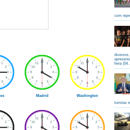
com repr
diversos
apresenta
feira (04.
es
Madrid
Washington
turistas 