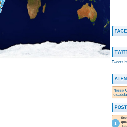
FAC
TWIT
Tweets b
ATEN
Nosso C
cidadeb
POST
Secu
qua
Jun