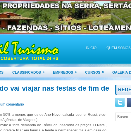
INÍCIO
QUEM SOMOS
»
»
»
OS
CLASSIFICADOS
EMPREGOS
CURSOS
GALERIA 
o vai viajar nas festas de fim de
REDE
um comentário
m 50% a menos que os de Ano-Novo, calcula Leonel Rossi, vice-
de Agências de Viagens).
óbvia: a forte demanda do Réveillon inflaciona os preços. O Natal,
Seja Bem-Vindo(a)!
iro prefere ficar em família e tende a permanecer mais em casa do