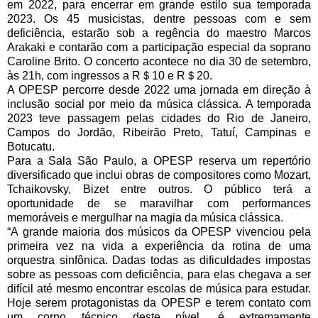
em 2022, para encerrar em grande estilo sua temporada
2023. Os 45 musicistas,
dentre pessoas com e sem
deficiência,
estarão sob a regência do maestro Marcos
Arakaki e contarão com a participação especial da soprano
Caroline Brito. O concerto acontece no dia 30 de setembro,
às 21h, com ingressos a R＄10 e R＄20.
A OPESP percorre desde 2022 uma jornada em direção à
inclusão social por meio da música clássica. A temporada
2023 teve passagem pelas cidades do Rio de Janeiro,
Campos do Jordão, Ribeirão Preto, Tatuí, Campinas e
Botucatu.
Para a Sala São Paulo, a OPESP reserva um repertório
diversificado que inclui obras de compositores como Mozart,
Tchaikovsky, Bizet entre outros. O público terá a
oportunidade de se maravilhar com performances
memoráveis e mergulhar na magia da música clássica.
“A grande maioria dos músicos da OPESP vivenciou pela
primeira vez na vida a experiência da rotina de uma
orquestra sinfônica. Dadas todas as dificuldades impostas
sobre as pessoas com deficiência, para elas chegava a ser
difícil até mesmo encontrar escolas de música para estudar.
Hoje serem protagonistas da OPESP e terem contato com
um corpo técnico deste nível, é extremamente