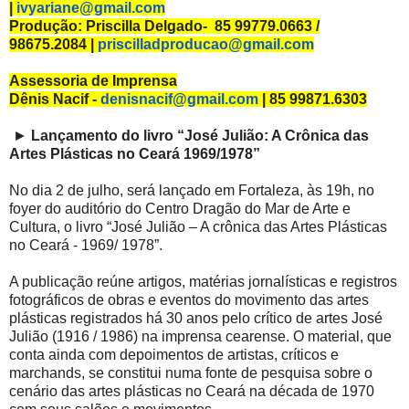
|
ivyariane@gmail.com
Produção: Priscilla Delgado- 85 99779.0663 /
98675.2084 |
priscilladproducao@gmail.com
Assessoria de Imprensa
Dênis Nacif -
denisnacif@gmail.com
| 85 99871.6303
►
Lançamento do livro “José Julião: A Crônica das
Artes Plásticas no Ceará 1969/1978”
No dia 2 de julho, será lançado em Fortaleza, às 19h, no
foyer do auditório do Centro Dragão do Mar de Arte e
Cultura, o livro “José Julião – A crônica das Artes Plásticas
no Ceará - 1969/ 1978”.
A publicação reúne artigos, matérias jornalísticas e registros
fotográficos de obras e eventos do movimento das artes
plásticas registrados há 30 anos pelo crítico de artes José
Julião (1916 / 1986) na imprensa cearense. O material, que
conta ainda com depoimentos de artistas, críticos e
marchands, se constitui numa fonte de pesquisa sobre o
cenário das artes plásticas no Ceará na década de 1970