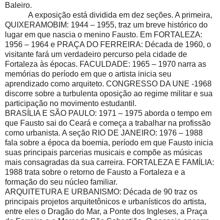
Baleiro.
A exposição está dividida em dez seções. A primeira,
QUIXERAMOBIM: 1944 – 1955, traz um breve histórico do
lugar em que nascia o menino Fausto. Em FORTALEZA:
1956 – 1964 e PRAÇA DO FERREIRA: Década de 1960, o
visitante fará um verdadeiro percurso pela cidade de
Fortaleza às épocas. FACULDADE: 1965 – 1970 narra as
memórias do período em que o artista inicia seu
aprendizado como arquiteto. CONGRESSO DA UNE -1968
discorre sobre a turbulenta oposição ao regime militar e sua
participação no movimento estudantil.
BRASÍLIA E SÃO PAULO: 1971 – 1975 aborda o tempo em
que Fausto sai do Ceará e começa a trabalhar na profissão
como urbanista. A seção RIO DE JANEIRO: 1976 – 1988
fala sobre a época da boemia, período em que Fausto inicia
suas principais parcerias musicais e compõe as músicas
mais consagradas da sua carreira. FORTALEZA E FAMÍLIA:
1988 trata sobre o retorno de Fausto a Fortaleza e a
formação do seu núcleo familiar.
ARQUITETURA E URBANISMO: Década de 90 traz os
principais projetos arquitetônicos e urbanísticos do artista,
entre eles o Dragão do Mar, a Ponte dos Ingleses, a Praça