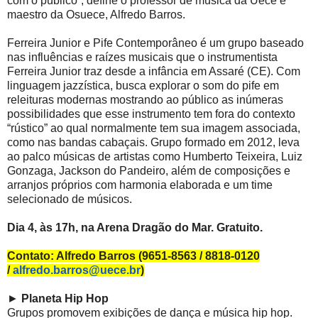
com o público”, define o professor de música da Uece e
maestro da Osuece, Alfredo Barros.
Ferreira Junior e Pife Contemporâneo é um grupo baseado
nas influências e raízes musicais que o instrumentista
Ferreira Junior traz desde a infância em Assaré (CE). Com
linguagem jazzística, busca explorar o som do pife em
releituras modernas mostrando ao público as inúmeras
possibilidades que esse instrumento tem fora do contexto
“rústico” ao qual normalmente tem sua imagem associada,
como nas bandas cabaçais. Grupo formado em 2012, leva
ao palco músicas de artistas como Humberto Teixeira, Luiz
Gonzaga, Jackson do Pandeiro, além de composições e
arranjos próprios com harmonia elaborada e um time
selecionado de músicos.
Dia 4, às 17h, na Arena Dragão do Mar. Gratuito.
Contato: Alfredo Barros (9651-8563 / 8818-0120
/
alfredo.barros@uece.br
)
►
Planeta Hip Hop
Grupos promovem exibições de dança e música hip hop.