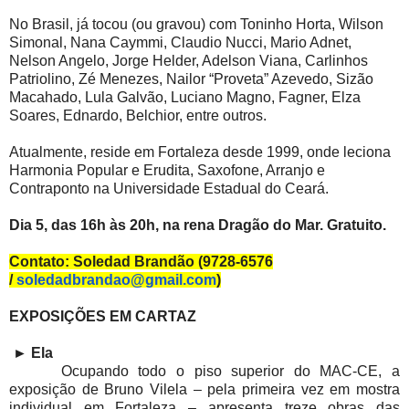
No Brasil, já tocou (ou gravou) com Toninho Horta, Wilson
Simonal, Nana Caymmi, Claudio Nucci, Mario Adnet,
Nelson Angelo, Jorge Helder, Adelson Viana, Carlinhos
Patriolino, Zé Menezes, Nailor “Proveta” Azevedo, Sizão
Macahado, Lula Galvão, Luciano Magno, Fagner, Elza
Soares, Ednardo, Belchior, entre outros.
Atualmente, reside em Fortaleza desde 1999, onde leciona
Harmonia Popular e Erudita, Saxofone, Arranjo e
Contraponto na Universidade Estadual do Ceará.
Dia 5, das 16h às 20h, na rena Dragão do Mar. Gratuito.
Contato: Soledad Brandão (9728-6576
/
soledadbrandao@gmail.com
)
EXPOSIÇÕES EM CARTAZ
►
Ela
Ocupando todo o piso superior do MAC-CE, a
exposição de Bruno Vilela – pela primeira vez em mostra
individual em Fortaleza – apresenta treze obras das