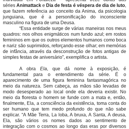
séries
Animattack
e
Dia de festa é véspera de dia de luto
,
que fazem referência ao conceito da Anima, da psicologia
junguiana, que é a personificação do inconsciente
masculino na figura de uma Deusa.
“Essa entidade surge de várias maneiras nos meus
quadros: nos olhos enigmáticos num fundo azul; em rostos
femininos em que os outros elementos humanos como boca
e nariz são suprimidos, reforçando esse olhar; em memórias
de infância, através da desconstrução de fotos antigas de
simples festas de aniversário”, exemplifica o artista.
A obra
Ela
, que dá nome à exposição, é
fundamental para o entendimento da série. É o
aparecimento de uma figura feminina fantasmagórica no
meio da natureza. Sem cabeça, as mãos são levadas de
modo desesperado ao local onde ela deveria existir. No
meio da floresta o homem se funde com a mata e, então,
finalmente, Ela, a consciência da existência, toma conta do
ser humano que tem medo profundo do que não sabe
explicar. “A Mãe Terra, La loba, A bruxa, A Santa, A deusa,
Ela, são vários os nomes dados ao sentimento de
integração com o cosmos ao longo das eras por diversos