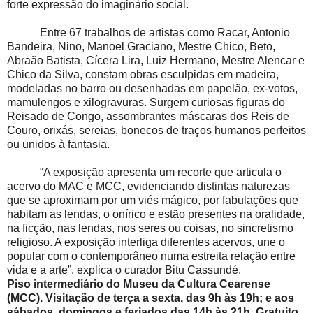
forte expressão do imaginário social.
Entre 67 trabalhos de artistas como Racar, Antonio
Bandeira, Nino, Manoel Graciano, Mestre Chico, Beto,
Abraão Batista, Cícera Lira, Luiz Hermano, Mestre Alencar e
Chico da Silva, constam obras esculpidas em madeira,
modeladas no barro ou desenhadas em papelão, ex-votos,
mamulengos e xilogravuras. Surgem curiosas figuras do
Reisado de Congo, assombrantes máscaras dos Reis de
Couro, orixás, sereias, bonecos de traços humanos perfeitos
ou unidos à fantasia.
“A exposição apresenta um recorte que articula o
acervo do MAC e MCC, evidenciando distintas naturezas
que se aproximam por um viés mágico, por fabulações que
habitam as lendas, o onírico e estão presentes na oralidade,
na ficção, nas lendas, nos seres ou coisas, no sincretismo
religioso. A exposição interliga diferentes acervos, une o
popular com o contemporâneo numa estreita relação entre
vida e a arte”, explica o curador Bitu Cassundé.
Piso intermediário do Museu da Cultura Cearense
(MCC). Visitação de terça a sexta, das 9h às 19h; e aos
sábados, domingos e feriados das 14h às 21h. Gratuito.