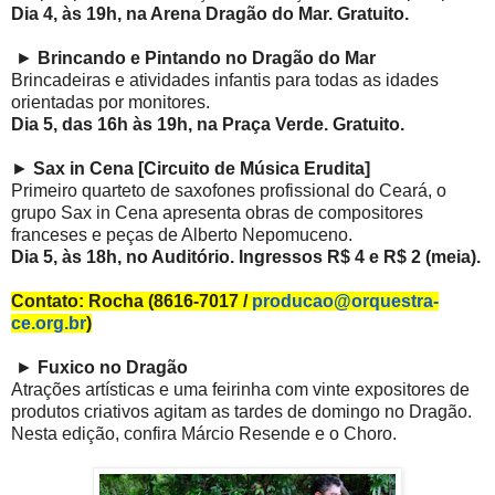
Dia 4, às 19h, na Arena Dragão do Mar. Gratuito.
►
Brincando e Pintando no Dragão do Mar
Brincadeiras e atividades infantis para todas as idades
orientadas por monitores.
Dia 5, das 16h às 19h, na Praça Verde. Gratuito.
►
Sax in Cena [Circuito de Música Erudita]
Primeiro quarteto de saxofones profissional do Ceará, o
grupo Sax in Cena apresenta obras de compositores
franceses e peças de Alberto Nepomuceno.
Dia 5, às 18h, no Auditório. Ingressos R$ 4 e R$ 2 (meia).
Contato: Rocha (8616-7017 /
producao@orquestra-
ce.org.br
)
►
Fuxico no Dragão
Atrações artísticas e uma feirinha com vinte expositores de
produtos criativos agitam as tardes de domingo no Dragão.
Nesta edição, confira Márcio Resende e o Choro.