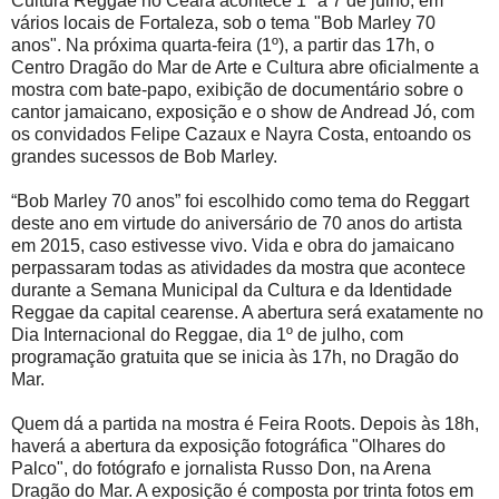
Cultura Reggae no Ceará acontece 1º a 7 de julho, em
vários locais de Fortaleza, sob o tema "Bob Marley 70
anos". Na próxima quarta-feira (1º), a partir das 17h, o
Centro Dragão do Mar de Arte e Cultura abre oficialmente a
mostra com bate-papo, exibição de documentário sobre o
cantor jamaicano, exposição e o show de Andread Jó, com
os convidados Felipe Cazaux e Nayra Costa, entoando os
grandes sucessos de Bob Marley.
“Bob Marley 70 anos” foi escolhido como tema do Reggart
deste ano em virtude do aniversário de 70 anos do artista
em 2015, caso estivesse vivo. Vida e obra do jamaicano
perpassaram todas as atividades da mostra que acontece
durante a Semana Municipal da Cultura e da Identidade
Reggae da capital cearense. A abertura será exatamente no
Dia Internacional do Reggae, dia 1º de julho, com
programação gratuita que se inicia às 17h, no Dragão do
Mar.
Quem dá a partida na mostra é Feira Roots. Depois às 18h,
haverá a abertura da exposição fotográfica "Olhares do
Palco", do fotógrafo e jornalista Russo Don, na Arena
Dragão do Mar. A exposição é composta por trinta fotos em