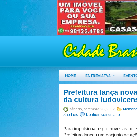
»
HOME
ENTREVISTAS
EVENT
Prefeitura lança nov
da cultura ludovicen
sábado, setembro 23, 2017
Memoria
São Luis
Nenhum comentário
Para impulsionar e promover as poten
Prefeitura lançou um conjunto de açõ