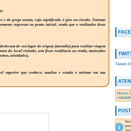
O?
re e do grego tornus, cujo significado é giro ou círculo. Turismo
iormente regressar ao ponto inicial, sendo que o realizador deste
FAC
 deslocam do seu lugar de origem (moradia) para realizar viagem
utura do local visitado, sem fixar residência ou renda, motivados
TWIT
entos, atividades).
Tweets b
vel superior que conhece, analisa e estuda o turismo em sua
ATEN
Nosso C
cidadeb
POST
Secu
qua
Jun