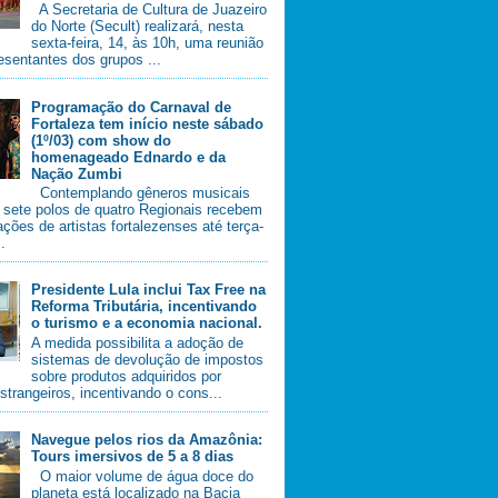
A Secretaria de Cultura de Juazeiro
do Norte (Secult) realizará, nesta
sexta-feira, 14, às 10h, uma reunião
esentantes dos grupos ...
Programação do Carnaval de
Fortaleza tem início neste sábado
(1º/03) com show do
homenageado Ednardo e da
Nação Zumbi
Contemplando gêneros musicais
, sete polos de quatro Regionais recebem
ções de artistas fortalezenses até terça-
..
Presidente Lula inclui Tax Free na
Reforma Tributária, incentivando
o turismo e a economia nacional.
A medida possibilita a adoção de
sistemas de devolução de impostos
sobre produtos adquiridos por
estrangeiros, incentivando o cons...
Navegue pelos rios da Amazônia:
Tours imersivos de 5 a 8 dias
O maior volume de água doce do
planeta está localizado na Bacia