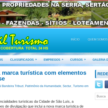
INÍCIO
QUEM SOMOS
»
»
»
OS
CLASSIFICADOS
EMPREGOS
CURSOS
GALERIA 
a marca turística com elementos
REDE
se
l Bandeira Tribuzi
,
Patrimônio da Humanidade
,
Sectur.
,
Turismo em
cialidades turísticas da Cidade de São Luís, a
Seja Bem-Vindo(a)!
es de divulgação que inclui a nova marca turística de