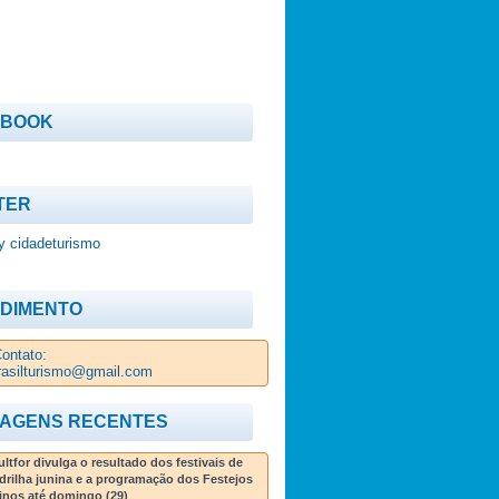
EBOOK
TER
y cidadeturismo
DIMENTO
ontato:
rasilturismo@gmail.com
AGENS RECENTES
ltfor divulga o resultado dos festivais de
drilha junina e a programação dos Festejos
inos até domingo (29)