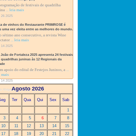
rogramação de festivais de quadrilha
ina
... leia mais
 26 2025
ta de vinhos do Restaurante PRIMROSE é
s uma vez eleita entre as melhores do mundo.
o sétimo ano consecutivo, a revista Wine
ctator
... leia mais
 14 2025
 João de Fortaleza 2025 apresenta 24 festivais
0 quadrilhas juninas às 12 Regionais da
ade
 apoio do edital de Festejos Juninos, a
...
a mais
 14 2025
Agosto 2026
ts Widget
Seg
Ter
Qua
Qui
Sex
Sab
1
3
4
5
6
7
8
10
11
12
13
14
15
17
18
19
20
21
22