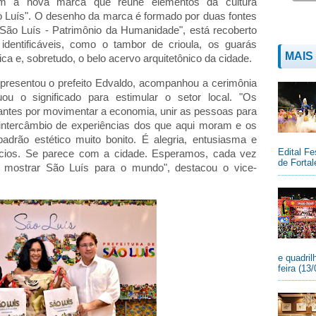
ram a nova marca que reúne elementos da cultura
o Luís". O desenho da marca é formado por duas fontes
"São Luís - Patrimônio da Humanidade", está recoberto
 identificáveis, como o tambor de crioula, os guarás
MAIS
ica e, sobretudo, o belo acervo arquitetônico da cidade.
 representou o prefeito Edvaldo, acompanhou a cerimônia
u o significado para estimular o setor local. "Os
antes por movimentar a economia, unir as pessoas para
 intercâmbio de experiências dos que aqui moram e os
drão estético muito bonito. É alegria, entusiasma e
Edital Fe
ícios. Se parece com a cidade. Esperamos, cada vez
de Fortal
, mostrar São Luís para o mundo", destacou o vice-
e quadril
feira (13