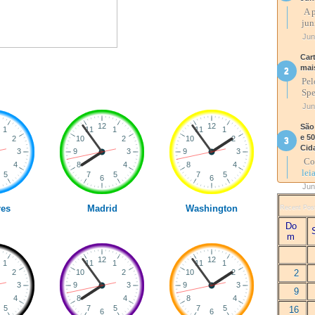
A p
jun
Jun
Car
mai
Pel
Spe
Jun
São
e 5
Cid
Com
lei
Jun
es
Madrid
Washington
Recent Pos
Do
m
2
9
16