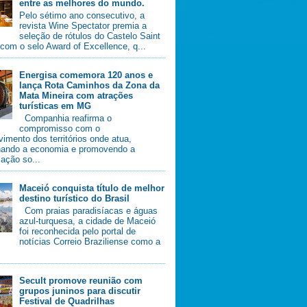
entre as melhores do mundo.
Pelo sétimo ano consecutivo, a
revista Wine Spectator premia a
seleção de rótulos do Castelo Saint
com o selo Award of Excellence, q...
Energisa comemora 120 anos e
lança Rota Caminhos da Zona da
Mata Mineira com atrações
turísticas em MG
Companhia reafirma o
compromisso com o
imento dos territórios onde atua,
nando a economia e promovendo a
ação so...
Maceió conquista título de melhor
destino turístico do Brasil
Com praias paradisíacas e águas
azul-turquesa, a cidade de Maceió
foi reconhecida pelo portal de
notícias Correio Braziliense como a
Secult promove reunião com
grupos juninos para discutir
Festival de Quadrilhas