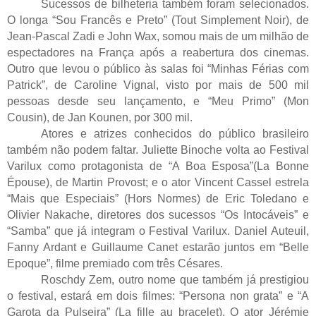
Sucessos de bilheteria também foram selecionados. 
O longa “Sou Francês e Preto” (Tout Simplement Noir), de 
Jean-Pascal Zadi e John Wax, somou mais de um milhão de 
espectadores na França após a reabertura dos cinemas. 
Outro que levou o público às salas foi “Minhas Férias com 
Patrick”, de Caroline Vignal, visto por mais de 500 mil 
pessoas desde seu lançamento, e “Meu Primo” (Mon 
Cousin), de Jan Kounen, por 300 mil.
Atores e atrizes conhecidos do público brasileiro 
também não podem faltar. Juliette Binoche volta ao Festival 
Varilux como protagonista de “A Boa Esposa”(La Bonne 
Épouse), de Martin Provost; e o ator Vincent Cassel estrela 
“Mais que Especiais” (Hors Normes) de Eric Toledano e 
Olivier Nakache, diretores dos sucessos “Os Intocáveis” e 
“Samba” que já integram o Festival Varilux. Daniel Auteuil, 
Fanny Ardant e Guillaume Canet estarão juntos em “Belle 
Epoque”, filme premiado com três Césares.
Roschdy Zem, outro nome que também já prestigiou 
o festival, estará em dois filmes: “Persona non grata” e “A 
Garota da Pulseira” (La fille au bracelet). O ator Jérémie 