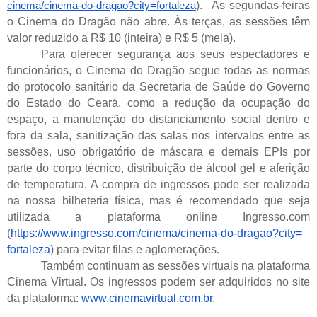
).  Às segundas-feiras 
cinema/cinema-do-dragao?city=
fortaleza
o Cinema do Dragão não abre. Às terças, as sessões têm 
valor reduzido a R$ 10 (inteira) e R$ 5 (meia). 
Para oferecer segurança aos seus espectadores e 
funcionários, o Cinema do Dragão segue todas as normas 
do protocolo sanitário da Secretaria de Saúde do Governo 
do Estado do Ceará, como a redução da ocupação do 
espaço, a manutenção do distanciamento social dentro e 
fora da sala, sanitização das salas nos intervalos entre as 
sessões, uso obrigatório de máscara e demais EPIs por 
parte do corpo técnico, distribuição de álcool gel e aferição 
de temperatura. A compra de ingressos pode ser realizada 
na nossa bilheteria física, mas é recomendado que seja 
utilizada a plataforma online Ingresso.com 
(
https://www.ingresso.com/
cinema/cinema-do-dragao?city=
fortaleza
) para evitar filas e aglomerações.  
Também continuam as sessões virtuais na plataforma 
Cinema Virtual. Os ingressos podem ser adquiridos no site 
da plataforma:
 www.cinemavirtual.com.br
.