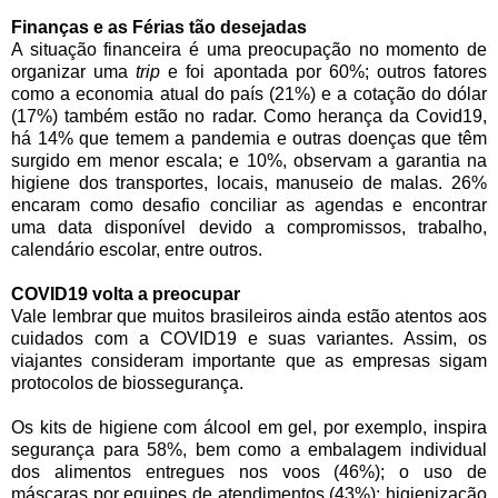
Finanças e as Férias tão desejadas
A situação financeira é uma preocupação no momento de
organizar uma
trip
e foi apontada por 60%; outros fatores
como a economia atual do país (21%) e a cotação do dólar
(17%) também estão no radar. Como herança da Covid19,
há 14% que temem a pandemia e outras doenças que têm
surgido em menor escala; e 10%, observam a garantia na
higiene dos transportes, locais, manuseio de malas. 26%
encaram como desafio conciliar as agendas e encontrar
uma data disponível devido a compromissos, trabalho,
calendário escolar, entre outros.
COVID19 volta a preocupar
Vale lembrar que muitos brasileiros ainda estão atentos aos
cuidados com a COVID19 e suas variantes. Assim, os
viajantes consideram importante que as empresas sigam
protocolos de biossegurança.
Os kits de higiene com álcool em gel, por exemplo, inspira
segurança para 58%, bem como a embalagem individual
dos alimentos entregues nos voos (46%); o uso de
máscaras por equipes de atendimentos (43%); higienização