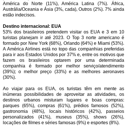
América do Norte (11%), América Latina (7%). África,
Austrália/Oceania e Ásia (3%, cada), Outros (2%). 7% ainda
estão indecisos.
Destino internacional: EUA
53% dos brasileiros pretendem visitar os EUA e 3 em 10
turistas planejam ir até 2023. O Top 3 norte americano é
formado por New York (68%), Orlando (64%) e Miami (53%).
A América Airlines está no topo das companhias preferidas
para ir aos Estados Unidos por 37% e, entre os motivos que
fazem os brasileiros optarem por uma determinada
companhia é formado por melhor serviço/atendimento
(39%); o melhor preço (33%) e as melhores aeronaves
(30%).
Ao viajar para os EUA, os turistas têm em mente as
inúmeras possibilidades de aproveitar as atividades, os
destinos urbanos misturam lugares e boas compras:
parques (65%), compras (61%), prédios famosos (52%),
gastronomia (48%), locais históricos (42%), passeios
personalizados (41%), museus (35%), shows (26%),
locações de filmes e séries famosas (9%) e esportes (8%).