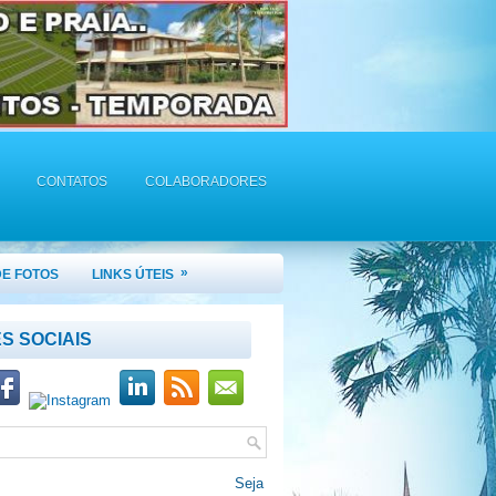
CONTATOS
COLABORADORES
»
DE FOTOS
LINKS ÚTEIS
S SOCIAIS
!