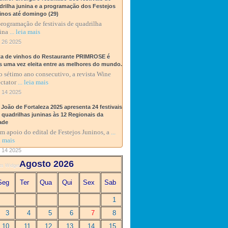
drilha junina e a programação dos Festejos
inos até domingo (29)
rogramação de festivais de quadrilha
ina
... leia mais
 26 2025
ta de vinhos do Restaurante PRIMROSE é
s uma vez eleita entre as melhores do mundo.
o sétimo ano consecutivo, a revista Wine
ctator
... leia mais
 14 2025
 João de Fortaleza 2025 apresenta 24 festivais
0 quadrilhas juninas às 12 Regionais da
ade
 apoio do edital de Festejos Juninos, a
...
a mais
 14 2025
Agosto 2026
ts Widget
Seg
Ter
Qua
Qui
Sex
Sab
1
3
4
5
6
7
8
10
11
12
13
14
15