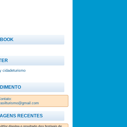
EBOOK
TER
y cidadeturismo
DIMENTO
ontato:
rasilturismo@gmail.com
AGENS RECENTES
ltfor divulga o resultado dos festivais de