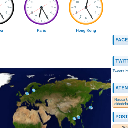
oa
Paris
Hong Kong
FAC
TWIT
Tweets b
ATEN
Nosso C
cidadeb
POST
Secu