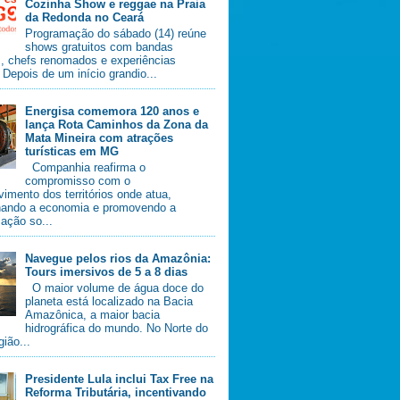
Cozinha Show e reggae na Praia
da Redonda no Ceará
Programação do sábado (14) reúne
shows gratuitos com bandas
s, chefs renomados e experiências
. Depois de um início grandio...
Energisa comemora 120 anos e
lança Rota Caminhos da Zona da
Mata Mineira com atrações
turísticas em MG
Companhia reafirma o
compromisso com o
imento dos territórios onde atua,
nando a economia e promovendo a
ação so...
Navegue pelos rios da Amazônia:
Tours imersivos de 5 a 8 dias
O maior volume de água doce do
planeta está localizado na Bacia
Amazônica, a maior bacia
hidrográfica do mundo. No Norte do
gião...
Presidente Lula inclui Tax Free na
Reforma Tributária, incentivando