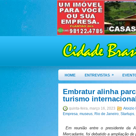
»
HOME
ENTREVISTAS
EVENT
Embratur alinha par
turismo internacional
quinta-feira, março 16, 2023
Aloizio
Empresa
,
museus
,
Rio de Janeiro
,
Startups
,
Em reunião entre o presidente da Ag
Mercadante, foi debatido a ampliação de p