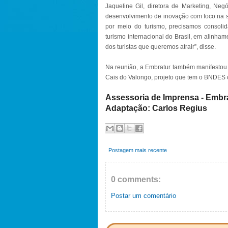
Jaqueline Gil, diretora de Marketing, Neg
desenvolvimento de inovação com foco na s
por meio do turismo, precisamos consolida
turismo internacional do Brasil, em alinh
dos turistas que queremos atrair”, disse.
Na reunião, a Embratur também manifestou 
Cais do Valongo, projeto que tem o BNDES
Assessoria de Imprensa - Embr
Adaptação: Carlos Regius
Postagem mais recente
0 comments:
Postar um comentário