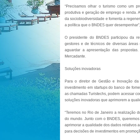
“Precisamos olhar o turismo como um pro
produtiva e geração de emprego e renda. Al
da sociobiodiversidade e fomenta a regene
a política que o BNDES quer desempenhar”, 
O presidente do BNDES participou da reu
gestores e de técnicos de diversas áreas 
aguardar a apresentação das propostas. 
Mercadante.
Soluções inovadoras
Para o diretor de Gestão e Inovação d
investimento em startups do banco de fom
as chamadas Turistechs, podem acessar cons
soluções inovadoras que aprimorem a qualida
“Teremos no Rio de Janeiro a realização 
do mundo. Junto com o BNDES, queremos ot
aprimorar a qualidade dos dados relativos a
para decisões de investimentos em promoção 