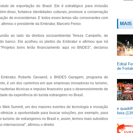
duto de exportação do Brasil. Ele é estratégico para inclusão
ém disso, fortalece identidades culturais, promove a conservação
ração de ecossistemas. E todos esses temas são consonantes com
MAIS
afirmou o presidente da Embratur, Marcelo Freixo.
nião ao lado da diretora socioambiental Tereza Campello, de
do banco. Ele acolheu os pleitos da Embratur e afirmou que irá
“Projetos bons terão financiamento aqui no BNDES”, declarou
Edital Fe
de Fortal
a Embratur, Roberto Gevaerd, o BNDES Garagem, programa de
ento, é um dos caminhos em que empresas inovadoras no turismo,
ultorias técnicas e impulso financeiro para o desenvolvimento de
de da experiência do turista estrangeiro no Brasil.
do Web Summit, um dos maiores eventos de tecnologia e inovação
e quadril
imizar a oportunidade para buscar soluções, por exemplo, para
feira (13
o turismo de estrangeiros no Brasil e, assim, termos mais subsídios
internacional”, afirmou o diretor.