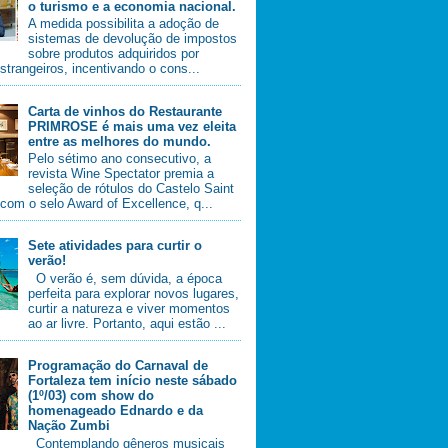
o turismo e a economia nacional.
A medida possibilita a adoção de
sistemas de devolução de impostos
sobre produtos adquiridos por
estrangeiros, incentivando o cons...
Carta de vinhos do Restaurante
PRIMROSE é mais uma vez eleita
entre as melhores do mundo.
Pelo sétimo ano consecutivo, a
revista Wine Spectator premia a
seleção de rótulos do Castelo Saint
com o selo Award of Excellence, q...
Sete atividades para curtir o
verão!
O verão é, sem dúvida, a época
perfeita para explorar novos lugares,
curtir a natureza e viver momentos
ao ar livre. Portanto, aqui estão ...
Programação do Carnaval de
Fortaleza tem início neste sábado
(1º/03) com show do
homenageado Ednardo e da
Nação Zumbi
Contemplando gêneros musicais