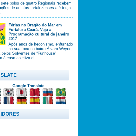
, sete polos de quatro Regionais recebem
ções de artistas fortalezenses até terça-
..
Férias no Dragão do Mar em
Fortaleza-Ceará. Veja a
Programação cultural de janeiro
2017
Após anos de hedonismo, enfurnado
na sua toca no bairro Álvaro Weyne,
a pelos Solventes de “Funhouse”
ia à casa coletiva d...
SLATE
Google Translate
IDORES