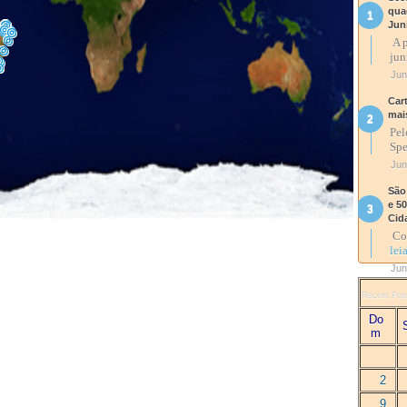
qua
Jun
A p
jun
Jun
Car
mai
Pel
Spe
Jun
São
e 5
Cid
Com
lei
Jun
Recent Pos
Do
m
2
9