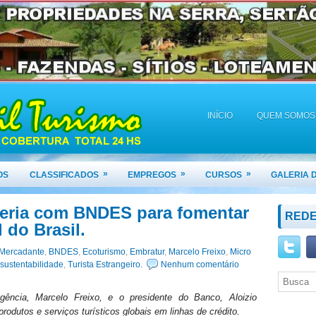
INÍCIO
QUEM SOMOS
»
»
»
OS
CLASSIFICADOS
EMPREGOS
CURSOS
GALERIA 
ceria com BNDES para fomentar
REDE
 do Brasil.
 Mercadante
,
BNDES
,
Ecoturismo
,
Embratur
,
Marcelo Freixo
,
Micro
sustentabilidade
,
Turista Estrangeiro.
Nenhum comentário
ência, Marcelo Freixo, e o presidente do Banco, Aloizio
Seja Bem-Vindo(a)
rodutos e serviços turísticos globais em linhas de crédito.