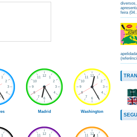
diversos
apresenta
feira (04.
apelidad
(referênc
TRAN
es
Madrid
Washington
SEGU