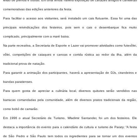
leilão de prenda e outras. Em uma tenda haverá exposição de cartazes antigos e camisetas
comemorativas das edições anteriores da festa.
Para facilitar o acesso aos visitantes, será instalado um cais flutuante. Essa foi uma das
principais reivindicações dos festeiros, pois sem o cais o desembarque fica muito
complicado, principalmente com a maré baixa.
Na parte recreativa, a Secretaria de Esporte e Lazer vai promover atividades como futevôlei,
vôlei, competições de caiaques e canoas e corrida rústica ao redor da ilha, além da
tradicional prova de natação.
Para garantir a animação dos participantes, haverá a apresentação de DJs, cirandeiros e
bandas paratienses.
Para quem gosta de apreciar a culinária local, diversos quitutes serão vendidos nas
barracas comandadas pela comunidade, além de diversos pratos tradicionais da região,
como bobó de camarão.
Em 1996 o atual Secretário de Turismo, Wladimir Santander, foi um dos festeiros. Ele
destaca a importância do evento para o calendário de cultura e turismo de Paraty: “A festa
de São Pedro e São Paulo tem todos os ingredientes para se tornar um dos eventos