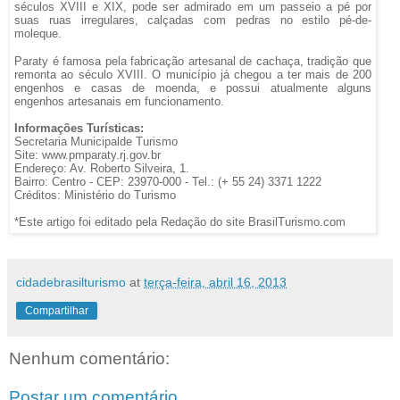
séculos XVIII e XIX, pode ser admirado em um passeio a pé por
suas ruas irregulares, calçadas com pedras no estilo pé-de-
moleque.
Paraty é famosa pela fabricação artesanal de cachaça, tradição que
remonta ao século XVIII. O município já chegou a ter mais de 200
engenhos e casas de moenda, e possui atualmente alguns
engenhos artesanais em funcionamento.
Informações Turísticas:
Secretaria Municipalde Turismo
Site: www.pmparaty.rj.gov.br
Endereço: Av. Roberto Silveira, 1.
Bairro: Centro - CEP: 23970-000 - Tel.: (+ 55 24) 3371 1222
Créditos: Ministério do Turismo
*Este artigo foi editado pela Redação do site BrasilTurismo.com
cidadebrasilturismo
at
terça-feira, abril 16, 2013
Compartilhar
Nenhum comentário:
Postar um comentário