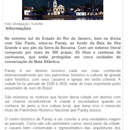
Foto: Divulgação / TurisRio
Informações
No extremo sul do Estado do Rio de Janeiro, bem na divisa
com São Paulo, situa-se Paraty, ao fundo da Baía da Ilha
Grande e aos pés da Serra da Bocaina. Com um extenso litoral
composto por mais de 300 praias, 65 ilhas e centenas de
cachoeiras, que estão protegidas em cinco unidades de
conservação de Mata Atlântica.
Paraty é um destino turístico cada vez mais conhecido
internacionalmente por seu patrimônio histórico e cultural de grande
valor histórico, com seus casarios e igrejas em estilo colonial. A
cidade foi no período de 1530 à 1815, sede do mais importante porto
exportador de ouro do Brasil.
São inúmeros os motivos que fazem desta cidade um destino com
um charme inconfundível. A cidade é encantadora quando se
conhece de perto a rica cultura local, que torna vivo o merecido
título de Patrimônio Histórico Nacional que Paraty possui.
O centro histórico de Paraty é um convite a uma verdadeira viagem
ao passado. Como não são permitidos carros nesta parte da cidade,
o casario bem conservado e representativo das arquiteturas dos