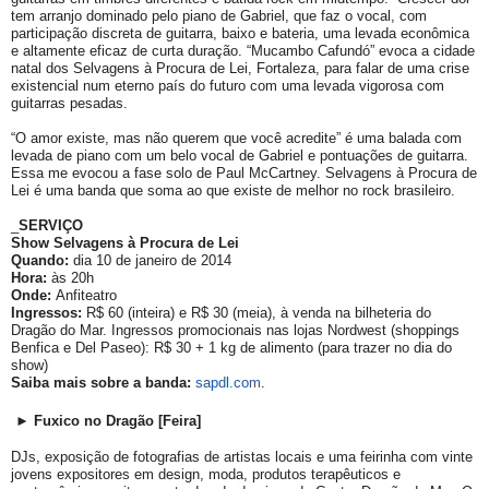
tem arranjo dominado pelo piano de Gabriel, que faz o vocal, com
participação discreta de guitarra, baixo e bateria, uma levada econômica
e altamente eficaz de curta duração. “Mucambo Cafundó” evoca a cidade
natal dos Selvagens à Procura de Lei, Fortaleza, para falar de uma crise
existencial num eterno país do futuro com uma levada vigorosa com
guitarras pesadas.
“O amor existe, mas não querem que você acredite” é uma balada com
levada de piano com um belo vocal de Gabriel e pontuações de guitarra.
Essa me evocou a fase solo de Paul McCartney. Selvagens à Procura de
Lei é uma banda que soma ao que existe de melhor no rock brasileiro.
_
SERVIÇO
Show Selvagens à Procura de Lei
Quando:
dia 10 de janeiro de 2014
Hora:
às 20h
Onde:
Anfiteatro
Ingressos:
R$ 60 (inteira) e R$ 30 (meia), à venda na bilheteria do
Dragão do Mar. Ingressos promocionais nas lojas Nordwest (shoppings
Benfica e Del Paseo): R$ 30 + 1 kg de alimento (para trazer no dia do
show)
Saiba mais sobre a banda:
sapdl.com
.
► Fuxico no Dragão [Feira]
DJs, exposição de fotografias de artistas locais e uma feirinha com vinte
jovens expositores em design, moda, produtos terapêuticos e