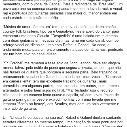
momentos, com o vocal de Gabriel. Para a radiografia de “Brasileiro”, um
povo cujo ano só começa quando passa fevereiro, a levada rock e vocal
rap é pontuada por guitarras pesadas com maior ou menor ênfase em
cada estrofe e explosão no refrão.
“Música de amor número um” tem uma levada acústica de coloração
country folk brasileiro, tipo Sá e Guarabyra, neste apelo do cantor para
encontrar uma certa Claudia. “Despedida” é uma balada em midtempo
com duas guitarras em levadas distintas, uma em cada canal, com bom
reforço vocal de Nicholas junto com Rafael e Gabriel. Na coda, o
andamento muda para um encerramento na base de ná ná nás, pontuado
por um bom solo no canal direito.
“Sr. Coronel” me remeteu à fase solo de John Lennon, deve ser viagem
minha, talvez pelo estilo do piano que segura a levada, se bem que não
nas frases de guitarra que pontuam a segunda parte. Belo trabalho de
entrosamento vocal entre Gabriel e a banda nos back vocals. “Carrossel
em câmera lenta” tem um excelente trabalho de guitarras, mais
comedidas em algumas partes, mais pesadas em outras, com timbres
alternados e solos bem sujos no final. “Mar fechado” usa o recurso
clássico de um começo lento quase a capella, só com leves frases de
guitarra para ganhar peso e explodir no final com uma levada que me
lembrou “She´s so heavy”, dos Beatles, mas com um solo veemente e
inspirado de guitarra.
Em “Enquanto eu passar na sua rua”, Rafael e Gabriel duelam cantando
estrofes diferentes ao mesmo tempo, uma canção de amor pontuada por
guitarras em timbres diferentes e batida rock em midtempo. “Crescer dói”