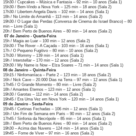
15h30 / Cupcakes – Música e Fantasia – 92 min – 10 anos (Sala 1)
15h30 / Bem-Vindo a Nova York – 125 min – 18 anos (Sala 2)
17h30 / Libertem Angela Davis – 102 min – 14 anos (Sala 1)
18h / No Limite do Amanhã – 113 min – 14 anos (Sala 2)
19h30 / O Lugar das Perdas (Conversa de Cinema do Israel Branco) – 80
min – Livre (Sala 1)
20h / Bem Perto de Buenos Aires – 80 min – 14 anos (Sala 2)
07 de Janeiro - Quarta-Feira
15h / Magia ao Luar – 100 min – 12 anos (Sala 2)
15h30 / The Rover – A Caçada – 103 min – 16 anos (Sala 1)
17h / O Pequeno Fugitivo – 80 min – 10 anos (Sala 2)
17h30 / Mommy – 139 min – 14 anos (Sala 1)
19h / Interstellar – 170 min – 12 anos (Sala 2)
20h30 / My Name is Now – Elza Soares – 71 min – 14 anos (Sala 1)
08 de Janeiro – Quinta-Feira
15h15 / Ninfomaníaca – Parte 2 – 123 min – 18 anos (Sala 2)
16h / Nick Cave – 20.000 Dias na Terra – 97 min – 12 anos (Sala 1)
17h45 / O Grande Momento – 80 min – Livre (Sala 2)
18h / Amantes Eternos – 123 min – 12 anos (Sala 1)
19h30 / Garotas – 112 min – 14 anos (Sala 2)
19h45 / Era Uma Vez em Nova York – 120 min – 14 anos (Sala 1)
09 de Janeiro - Sexta-Feira
15h45 / Cortinas Fechadas – 106 min – 12 anos (Sala 1)
16h / Um Fim de Semana em Paris – 90 min – 12 anos (Sala 2)
17h45 / Sinfonia da Necrópole – 85 min – 14 anos (Sala 1)
18h / Bem Perto de Buenos Aires – 80 min – 14 anos (Sala 2)
19h30 – Acima das Nuvens – 124 min – 14 anos (Sala 1)
19h45 – Fome de Viver – 97 min – 16 anos (Sala 2)