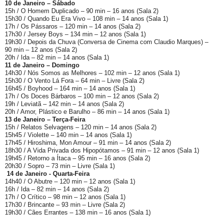
10 de Janeiro – Sábado
15h / O Homem Duplicado – 90 min – 16 anos (Sala 2)
15h30 / Quando Eu Era Vivo – 108 min – 14 anos (Sala 1)
17h / Os Pássaros – 120 min – 14 anos (Sala 2)
17h30 / Jersey Boys – 134 min – 12 anos (Sala 1)
19h30 / Depois da Chuva (Conversa de Cinema com Claudio Marques) –
90 min – 12 anos (Sala 2)
20h / Ida – 82 min – 14 anos (Sala 1)
11 de Janeiro – Domingo
14h30 / Nós Somos as Melhores – 102 min – 12 anos (Sala 1)
15h30 / O Vento Lá Fora – 64 min – Livre (Sala 2)
16h45 / Boyhood – 164 min – 14 anos (Sala 1)
17h / Os Doces Bárbaros – 100 min – 12 anos (Sala 2)
19h / Leviatã – 142 min – 14 anos (Sala 2)
20h / Amor, Plástico e Barulho – 86 min – 14 anos (Sala 1)
13 de Janeiro – Terça-Feira
15h / Relatos Selvagens – 120 min – 14 anos (Sala 2)
15h45 / Violette – 140 min – 14 anos (Sala 1)
17h45 / Hiroshima, Mon Amour – 91 min – 14 anos (Sala 2)
18h30 / A Vida Privada dos Hipopótamos – 91 min – 12 anos (Sala 1)
19h45 / Retorno a Ítaca – 95 min – 16 anos (Sala 2)
20h30 / Sopro – 73 min – Livre (Sala 1)
14 de Janeiro - Quarta-Feira
14h40 / O Abutre – 120 min – 12 anos (Sala 1)
16h / Ida – 82 min – 14 anos (Sala 2)
17h / O Crítico – 98 min – 12 anos (Sala 1)
17h30 / Brincante – 93 min – Livre (Sala 2)
19h30 / Cães Errantes – 138 min – 16 anos (Sala 1)