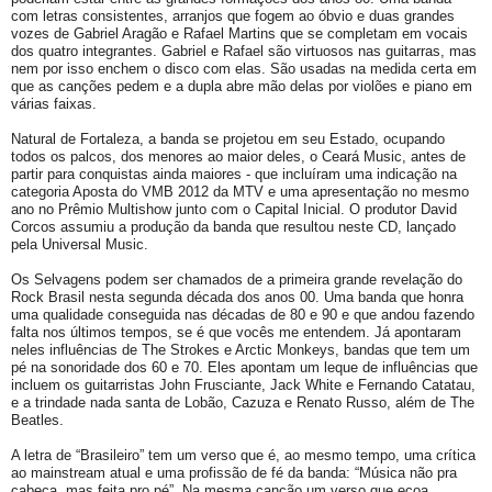
com letras consistentes, arranjos que fogem ao óbvio e duas grandes
vozes de Gabriel Aragão e Rafael Martins que se completam em vocais
dos quatro integrantes. Gabriel e Rafael são virtuosos nas guitarras, mas
nem por isso enchem o disco com elas. São usadas na medida certa em
que as canções pedem e a dupla abre mão delas por violões e piano em
várias faixas.
Natural de Fortaleza, a banda se projetou em seu Estado, ocupando
todos os palcos, dos menores ao maior deles, o Ceará Music, antes de
partir para conquistas ainda maiores - que incluíram uma indicação na
categoria Aposta do VMB 2012 da MTV e uma apresentação no mesmo
ano no Prêmio Multishow junto com o Capital Inicial. O produtor David
Corcos assumiu a produção da banda que resultou neste CD, lançado
pela Universal Music.
Os Selvagens podem ser chamados de a primeira grande revelação do
Rock Brasil nesta segunda década dos anos 00. Uma banda que honra
uma qualidade conseguida nas décadas de 80 e 90 e que andou fazendo
falta nos últimos tempos, se é que vocês me entendem. Já apontaram
neles influências de The Strokes e Arctic Monkeys, bandas que tem um
pé na sonoridade dos 60 e 70. Eles apontam um leque de influências que
incluem os guitarristas John Frusciante, Jack White e Fernando Catatau,
e a trindade nada santa de Lobão, Cazuza e Renato Russo, além de The
Beatles.
A letra de “Brasileiro” tem um verso que é, ao mesmo tempo, uma crítica
ao mainstream atual e uma profissão de fé da banda: “Música não pra
cabeça, mas feita pro pé”. Na mesma canção um verso que ecoa