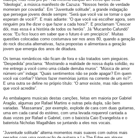
“Ideologia”, a música manifesto de Cazuza: “Nossos heróis de verdade
morreram por covardia”. Em “Juventude solitude”, a grande indagação
que persegue jovens desde sempre: “Será que você vai se tornar o que
esperam de você?”. E mais adiante: “O que você vai escolher agora, sem
ninguém pra lhe dizer o que fazer a cada hora?”. E proclamam “Crescer
dói, mas essa é a história de todos os heróis”. Já “Mucambo Cafundó”
ecoa: “Eu fico louco em saber que o futuro é um precipício”. Muitas
questões colocadas como costumava ser nos anos 80, quando a geração
do rock discutia alternativas, fazia propostas e alimentava a geração
jovem que emergia dos anos de ditadura.
Os temas românticos não ficam de fora e são tratados sem pieguices.
“Despedida” proclama: “Mostrando a realidade de nossa dupla solidão, eu
me entrego a você como uma cidade derruba muros”. “Música de amor
número um” indaga: “Quais sentimentos não se pode apagar? Em quem
você vai confiar? Vamos fazer memórias juntos na corrente de um rio?”.
E uma outra se define no próprio título: “O amor existe, mas não querem
que você acredite”.
As embalagens musicais destas canções, feitas em maioria por Gabriel
Aragão, algumas por Rafael Martins e outras pela dupla, são bem
variadas. “Massarrara”, por exemplo, explode de cara com duas guitarras,
uma em cada canal do estéreo, com uma levada roquenrol cantada a
duas vozes por Rafael e Gabriel, com o baixista Caio Evangelista e o
baterista Nicholas Magalhães se juntando a eles nos vocais.
“Juventude solitude” alterna momentos mais suaves com outros mais
pesados com uma pontuação de guitarra a La The Edge em alguns