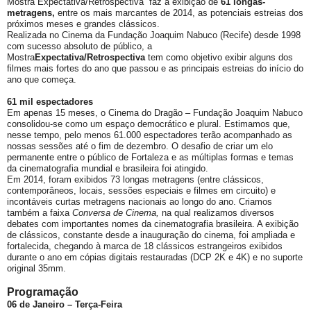
Mostra
Expectativa/Retrospectiva faz
a exibição de
61 longas-
metragens,
entre os mais marcantes de 2014, as potenciais estreias dos
próximos meses e grandes clássicos.
Realizada no Cinema da Fundação Joaquim Nabuco (Recife) desde 1998
com sucesso absoluto de público, a
Mostra
Expectativa/Retrospectiva
tem como objetivo exibir alguns dos
filmes mais fortes do ano que passou e as principais estreias do início do
ano que começa.
61 mil espectadores
Em apenas 15 meses, o Cinema do Dragão – Fundação Joaquim Nabuco
consolidou-se como um espaço democrático e plural. Estimamos que,
nesse tempo, pelo menos 61.000 espectadores terão acompanhado as
nossas sessões até o fim de dezembro. O desafio de criar um elo
permanente entre o público de Fortaleza e as múltiplas formas e temas
da cinematografia mundial e brasileira foi atingido.
Em 2014, foram exibidos 73 longas metragens (entre clássicos,
contemporâneos, locais, sessões especiais e filmes em circuito) e
incontáveis curtas metragens nacionais ao longo do ano. Criamos
também a faixa
Conversa de Cinema,
na qual realizamos diversos
debates com importantes nomes da cinematografia brasileira. A exibição
de clássicos, constante desde a inauguração do cinema, foi ampliada e
fortalecida, chegando à marca de 18 clássicos estrangeiros exibidos
durante o ano em cópias digitais restauradas (DCP 2K e 4K) e no suporte
original 35mm.
Programação
06 de Janeiro – Terça-Feira