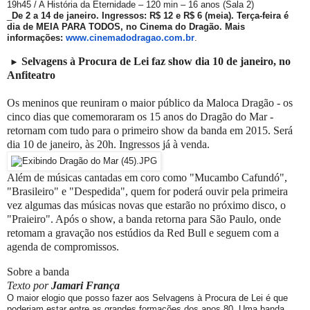
19h45 / A História da Eternidade – 120 min – 16 anos (Sala 2)
_
De 2 a 14 de janeiro. Ingressos: R$ 12 e R$ 6 (meia). Terça-feira é
dia de MEIA PARA TODOS, no Cinema do Dragão. Mais
informações:
www.cinemadodragao.com.br
.
Selvagens à Procura de Lei faz show dia 10 de janeiro, no
►
Anfiteatro
Os meninos que reuniram o maior público da Maloca Dragão - os
cinco dias que comemoraram os 15 anos do Dragão do Mar -
retornam com tudo para o primeiro show da banda em 2015. Será
dia 10 de janeiro, às 20h. Ingressos já à venda.
Além de músicas cantadas em coro como "Mucambo Cafundó",
"Brasileiro" e "Despedida", quem for poderá ouvir pela primeira
vez algumas das músicas novas que estarão no próximo disco, o
"Praieiro". Após o show, a banda retorna para São Paulo, onde
retomam a gravação nos estúdios da Red Bull e seguem com a
agenda de compromissos.
Sobre a banda
Texto por
Jamari França
O maior elogio que posso fazer aos Selvagens à Procura de Lei é que
poderiam estar entre as grandes formações dos anos 80. Uma banda