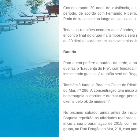
Comemorando 20 anos de existência, o bl
período, de acordo com Fernando Ribeiro
Praia de Iracema e ao longo dos anos crio
Todas as reuniões ocorrem aos sábados, se
encontro final do grupo na temporada será
de 80 ritmistas cadenciam os movimentos do
Bateria
Para quem prefere o horário da tarde, a a
que faz o "Esquenta do Pré", com feijoada, 
tem entrada gratuita. A reunião será no Reg
Também à tarde, o Baqueta Clube de Ritmis
do Mar, nº 286. A concentração tem início
homenageia o escritor e dramaturgo pern
oxente pelo ok de ninguém".
No próximo sábado, ainda antes do início 
Baqueta repetirão as atividades realizada
início à sua programação de 2015, com ens
grupo, na Rua Dragão do Mar, 218, com part