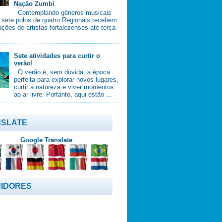
Nação Zumbi
Contemplando gêneros musicais
, sete polos de quatro Regionais recebem
ções de artistas fortalezenses até terça-
..
Sete atividades para curtir o
verão!
O verão é, sem dúvida, a época
perfeita para explorar novos lugares,
curtir a natureza e viver momentos
ao ar livre. Portanto, aqui estão ...
SLATE
Google Translate
IDORES