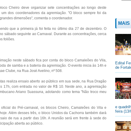
oco Cheiro deve organizar sete concentrações ao longo deste
, um dos coordenadores da agremiação. "O bloco sempre foi da
u grandes dimensões", comenta o coordenador.
MAIS
ndo que a primeira já foi feita no último dia 27 de dezembro. O
 no sábado seguinte ao Carnaval. Durante as concentrações, cerca
s foliões.
nimação neste sábado fica por conta do bloco Camaleões do Vila,
Edital Fe
roda de samba e a bateria da agremiação. O evento inicia às 14h e
de Fortal
gae Clube, na Rua José Avelino, nº 508.
tas realiza ensaio aberto ao público em sua sede, na Rua Dragão
 às 17h, com entrada no valor de R$ 10. Neste ano, a agremiação
ambucano Ariano Suassuna, adotando como tema "Não troco meu
e quadril
oficial do Pré-carnaval, os blocos Cheiro, Camaleões do Vila e
feira (13
s hoje. Além desses três, o bloco Unidos da Cachorra também dará
aio de rua a partir das 16h. A reunião será em frente à sede do
icipação aberta ao público.