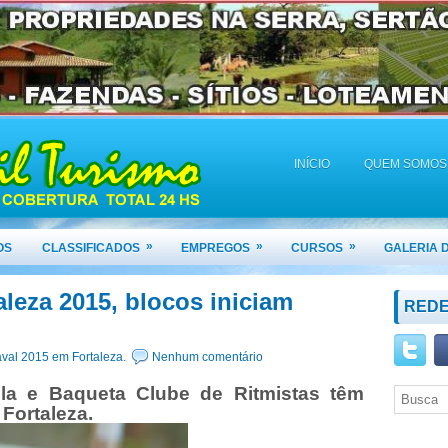
INÍCIO
QUEM SOMOS
»
»
»
OS
CLASSIFICADOS
EMPREGOS
CURSOS
GALERIA 
aleza 2015, blocos iniciam
REDE
val 2015 em Fortaleza.
Nenhum comentário
la e Baqueta Clube de Ritmistas têm
Fortaleza.