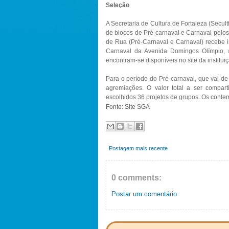
Seleção
A Secretaria de Cultura de Fortaleza (Secult
de blocos de Pré-carnaval e Carnaval pelos
de Rua (Pré-Carnaval e Carnaval) recebe in
Carnaval da Avenida Domingos Olímpio, a
encontram-se disponíveis no site da instituiç
Para o período do Pré-carnaval, que vai de 
agremiações. O valor total a ser compar
escolhidos 36 projetos de grupos. Os contem
Fonte: Site SGA
Postagem mais recente
0 comments:
Postar um comentário