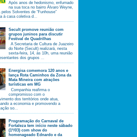
Após anos de hedonismo, enfurnado
na sua toca no bairro Álvaro Weyne,
a pelos Solventes de “Funhouse”
ia à casa coletiva d...
Secult promove reunião com
grupos juninos para discutir
Festival de Quadrilhas
A Secretaria de Cultura de Juazeiro
do Norte (Secult) realizará, nesta
sexta-feira, 14, às 10h, uma reunião
esentantes dos grupos ...
Energisa comemora 120 anos e
lança Rota Caminhos da Zona da
Mata Mineira com atrações
turísticas em MG
Companhia reafirma o
compromisso com o
imento dos territórios onde atua,
nando a economia e promovendo a
ação so...
Programação do Carnaval de
Fortaleza tem início neste sábado
(1º/03) com show do
homenageado Ednardo e da