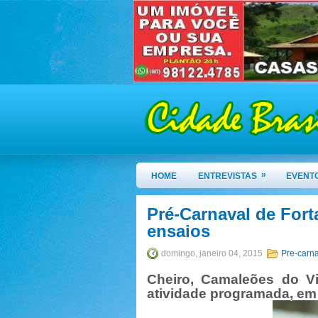
»
HOME
ENTREVISTAS
EVENT
Pré-Carnaval de Fort
ensaios
domingo, janeiro 04, 2015
Pre-carna
Cheiro, Camaleões do Vi
atividade programada, em 