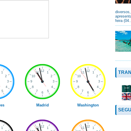
diversos
apresenta
feira (04.
TRAN
es
Madrid
Washington
SEGU