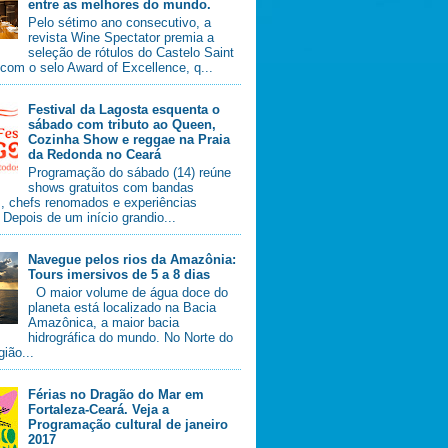
entre as melhores do mundo.
Pelo sétimo ano consecutivo, a
revista Wine Spectator premia a
seleção de rótulos do Castelo Saint
com o selo Award of Excellence, q...
Festival da Lagosta esquenta o
sábado com tributo ao Queen,
Cozinha Show e reggae na Praia
da Redonda no Ceará
Programação do sábado (14) reúne
shows gratuitos com bandas
s, chefs renomados e experiências
. Depois de um início grandio...
Navegue pelos rios da Amazônia:
Tours imersivos de 5 a 8 dias
O maior volume de água doce do
planeta está localizado na Bacia
Amazônica, a maior bacia
hidrográfica do mundo. No Norte do
gião...
Férias no Dragão do Mar em
Fortaleza-Ceará. Veja a
Programação cultural de janeiro
2017