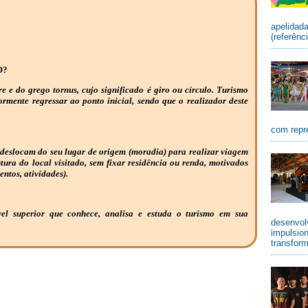
apelidad
(referênc
O?
re e do grego tornus, cujo significado é giro ou círculo. Turismo
iormente regressar ao ponto inicial, sendo que o realizador deste
com repr
 deslocam do seu lugar de origem (moradia) para realizar viagem
utura do local visitado, sem fixar residência ou renda, motivados
entos, atividades).
vel superior que conhece, analisa e estuda o turismo em sua
desenvolv
impulsio
transform