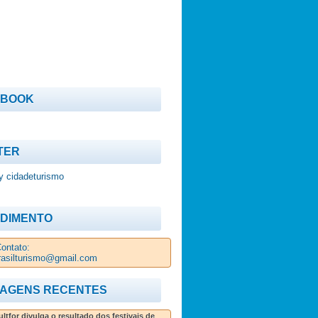
EBOOK
TER
y cidadeturismo
DIMENTO
ontato:
rasilturismo@gmail.com
AGENS RECENTES
ltfor divulga o resultado dos festivais de