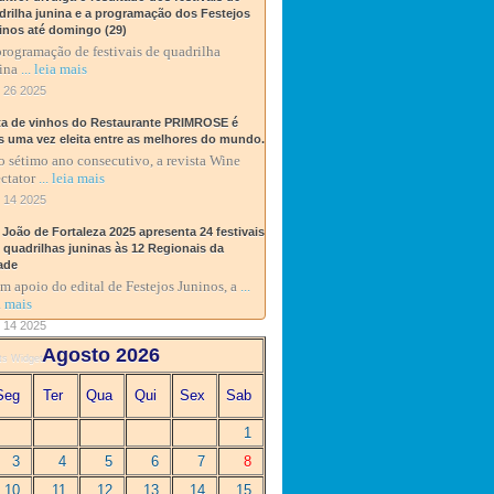
drilha junina e a programação dos Festejos
inos até domingo (29)
rogramação de festivais de quadrilha
ina
... leia mais
 26 2025
ta de vinhos do Restaurante PRIMROSE é
s uma vez eleita entre as melhores do mundo.
o sétimo ano consecutivo, a revista Wine
ctator
... leia mais
 14 2025
 João de Fortaleza 2025 apresenta 24 festivais
0 quadrilhas juninas às 12 Regionais da
ade
 apoio do edital de Festejos Juninos, a
...
a mais
 14 2025
Agosto 2026
ts Widget
Seg
Ter
Qua
Qui
Sex
Sab
1
3
4
5
6
7
8
10
11
12
13
14
15