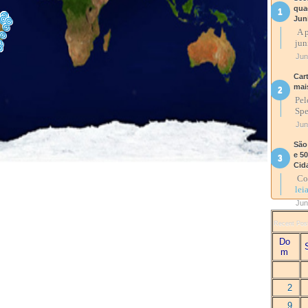
qua
Jun
A p
jun
Jun
Car
mai
Pel
Spe
Jun
São
e 5
Cid
Com
lei
Jun
Recent Pos
Do
m
2
9