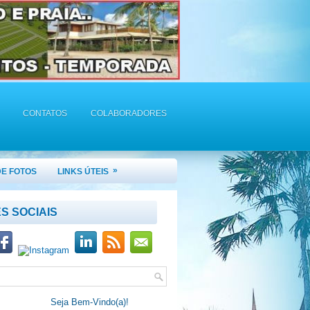
CONTATOS
COLABORADORES
»
DE FOTOS
LINKS ÚTEIS
S SOCIAIS
Seja Bem-Vindo(a)!