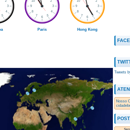
oa
Paris
Hong Kong
FAC
TWIT
Tweets b
ATEN
Nosso C
cidadeb
POST
Secu