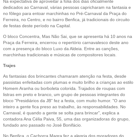
Na expectativa de aproveitar a folia dos dias oficialmente
dedicados ao Carnaval, várias pessoas capricharam na fantasia e
no fôlego para entoar marchinhas no Pré-Carnaval da Praça do
Ferreira, no Centro, e no bairro Benfica, já tradicionais do circuito
de festas deste período na Capital.
O bloco Concentra, Mas Não Sai, que se apresenta há 10 anos na
Praça da Ferreira, encerrou o repertório carnavalesco deste ano
com a presença do bloco Luxo da Aldeia. Entre as canções,
marchinhas tradicionais e músicas de compositores locais.
Trajes
As fantasias dos brincantes chamaram atenção na festa, desde
passistas enfeitadas com plumas e muito brilho a crianças ao estilo
Homem Aranha ou borboleta colorida. Trajados de roupas com
listras em preto e branco, um grupo de pessoas integrantes do
bloco "Presidiários da JB" fez a festa, com muito humor. "O ano
inteiro a gente fica preso ao trabalho, às responsabilidades. No
Carnaval, é quando a gente se solta para brincar", explica a
contadora Ana Célia Paiva, 55, uma das organizadoras do grupo,
fundado ano passado no José Bonifácio.
No Benfica, o Cachorra Magra fez a alegria dos moradores do