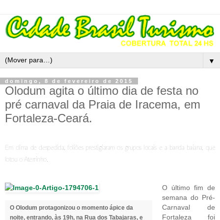
▼
domingo, 8 de fevereiro de 2015
Olodum agita o último dia de festa no
pré carnaval da Praia de Iracema, em
Fortaleza-Ceará.
Em clima de despedida, foliões prestigiaram os grupos locais e a banda baiana, que
lotou o Aterrinho.
O último fim de
semana do Pré-
Carnaval de
O Olodum protagonizou o momento ápice da
Fortaleza foi
noite, entrando, às 19h, na Rua dos Tabajaras, e