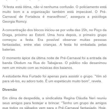
"A festa está ótima, não vi nenhuma confusão. O policiamento está
muito bom e a organização também está impecável. O Pré-
Carnaval de Fortaleza é maravilhoso", assegura a psicóloga
Georgia Romcy.
A concentração dos blocos iniciou-se por volta das 15h, no Poço da
Draga, próximo ao Estoril. Uma hora depois, o primeiro grupo
começou a festa. Era possível observar muitas pessoas
fantasiadas, entre elas crianças. A festa foi embalada pelas
baterias.
O momento ápice da última noite de Pré-Carnaval foi a entrada da
banda Olodum na Rua do Tabajaras. O público não desanimou
nem um minuto com as músicas dos baianos.
A estudante Ana Furtado foi apenas para assistir o grupo. "Vim só
para vê-los, eu adoro tudo. É um espetáculo muito bom", revela.
Diversão
Em clima de despedida, a sindicalista Regina Cláudia Neri reuniu
seus amigos para festejar e brincar. "Tenho um grupo de amigos
que todos os sábados vem para o Pré-Carnaval fantasiado. Hoje,