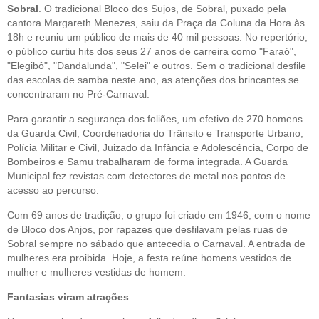
Sobral
. O tradicional Bloco dos Sujos, de Sobral, puxado pela
cantora Margareth Menezes, saiu da Praça da Coluna da Hora às
18h e reuniu um público de mais de 40 mil pessoas. No repertório,
o público curtiu hits dos seus 27 anos de carreira como "Faraó",
"Elegibô", "Dandalunda", "Selei" e outros. Sem o tradicional desfile
das escolas de samba neste ano, as atenções dos brincantes se
concentraram no Pré-Carnaval.
Para garantir a segurança dos foliões, um efetivo de 270 homens
da Guarda Civil, Coordenadoria do Trânsito e Transporte Urbano,
Polícia Militar e Civil, Juizado da Infância e Adolescência, Corpo de
Bombeiros e Samu trabalharam de forma integrada. A Guarda
Municipal fez revistas com detectores de metal nos pontos de
acesso ao percurso.
Com 69 anos de tradição, o grupo foi criado em 1946, com o nome
de Bloco dos Anjos, por rapazes que desfilavam pelas ruas de
Sobral sempre no sábado que antecedia o Carnaval. A entrada de
mulheres era proibida. Hoje, a festa reúne homens vestidos de
mulher e mulheres vestidas de homem.
Fantasias viram atrações