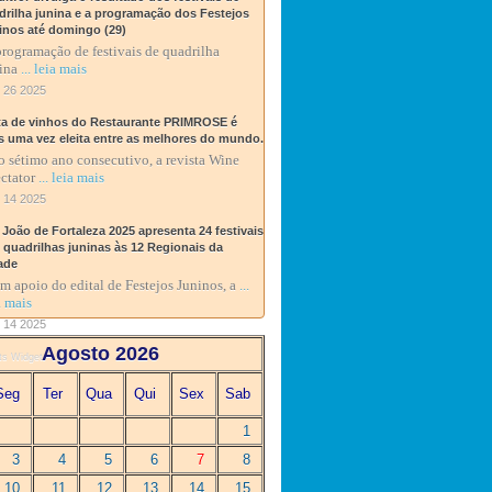
drilha junina e a programação dos Festejos
inos até domingo (29)
rogramação de festivais de quadrilha
ina
... leia mais
 26 2025
ta de vinhos do Restaurante PRIMROSE é
s uma vez eleita entre as melhores do mundo.
o sétimo ano consecutivo, a revista Wine
ctator
... leia mais
 14 2025
 João de Fortaleza 2025 apresenta 24 festivais
0 quadrilhas juninas às 12 Regionais da
ade
 apoio do edital de Festejos Juninos, a
...
a mais
 14 2025
Agosto 2026
ts Widget
Seg
Ter
Qua
Qui
Sex
Sab
1
3
4
5
6
7
8
10
11
12
13
14
15