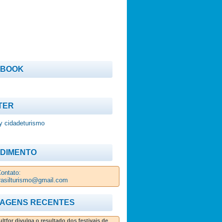
EBOOK
TER
y cidadeturismo
DIMENTO
ontato:
rasilturismo@gmail.com
AGENS RECENTES
ltfor divulga o resultado dos festivais de