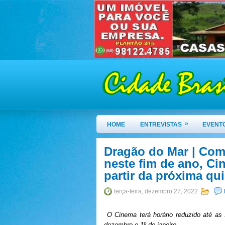
»
HOME
ENTREVISTAS
EVENT
Dragão do Mar | Com
neste fim de ano, Ci
partir da próxima qui
terça-feira, dezembro 27, 2022
O Cinema terá horário reduzido até as
dezembro e 1º de janeiro.