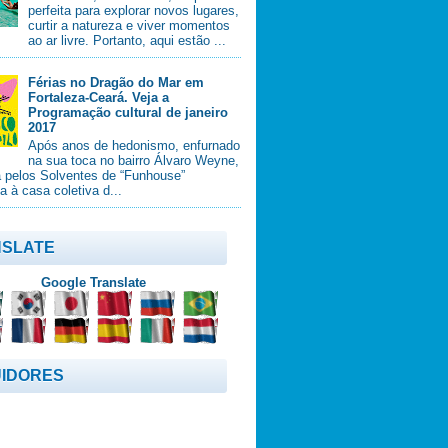
perfeita para explorar novos lugares,
curtir a natureza e viver momentos
ao ar livre. Portanto, aqui estão ...
Férias no Dragão do Mar em
Fortaleza-Ceará. Veja a
Programação cultural de janeiro
2017
Após anos de hedonismo, enfurnado
na sua toca no bairro Álvaro Weyne,
a pelos Solventes de “Funhouse”
ia à casa coletiva d...
SLATE
Google Translate
IDORES