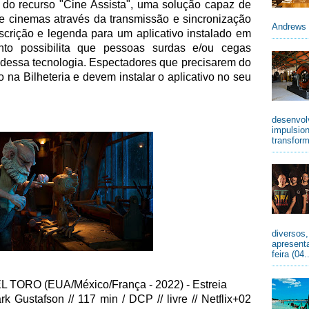
recurso "Cine Assista", uma solução capaz de
de cinemas através da transmissão e sincronização
Andrews 
scrição e legenda para um aplicativo instalado em
nto possibilita que pessoas surdas e/ou cegas
 dessa tecnologia. Espectadores que precisarem do
o na Bilheteria e devem instalar o aplicativo no seu
desenvolv
impulsio
transform
diversos
apresenta
feira (04.
ORO (EUA/México/França - 2022) - Estreia
k Gustafson // 117 min / DCP // livre // Netflix+02