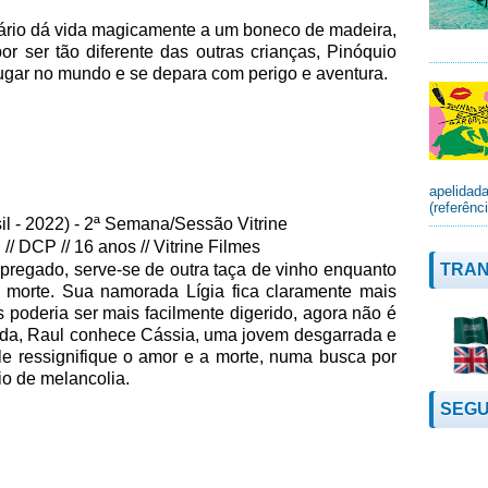
tário dá vida magicamente a um boneco de madeira,
r ser tão diferente das outras crianças, Pinóquio
lugar no mundo e se depara com perigo e aventura.
apelidad
(referênc
- 2022) - 2ª Semana/Sessão Vitrine
// DCP // 16 anos // Vitrine Filmes
TRAN
pregado, serve-se de outra taça de vinho enquanto
 morte. Sua namorada Lígia fica claramente mais
es poderia ser mais facilmente digerido, agora não é
ada, Raul conhece Cássia, uma jovem desgarrada e
le ressignifique o amor e a morte, numa busca por
 de melancolia.
SEGU