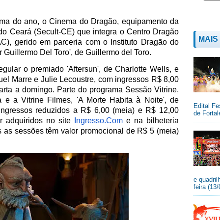
ima do ano, o Cinema do Dragão, equipamento da
 do Ceará (Secult-CE) que integra o Centro Dragão
MAIS
), gerido em parceria com o Instituto Dragão do
or Guillermo Del Toro', de Guillermo del Toro.
r o premiado 'Aftersun', de Charlotte Wells, e
el Marre e Julie Lecoustre, com ingressos R$ 8,00
uarta a domingo. Parte do programa Sessão Vitrine,
 e a Vitrine Filmes, 'A Morte Habita à Noite', de
Edital Fe
ingressos reduzidos a R$ 6,00 (meia) e R$ 12,00
de Fortal
er adquiridos no site
Ingresso.Com
e na bilheteria
as as sessões têm valor promocional de R$ 5 (meia)
e quadril
feira (13