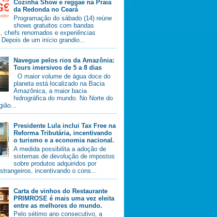
Cozinha Show e reggae na Praia
da Redonda no Ceará
Programação do sábado (14) reúne
shows gratuitos com bandas
s, chefs renomados e experiências
. Depois de um início grandio...
Navegue pelos rios da Amazônia:
Tours imersivos de 5 a 8 dias
O maior volume de água doce do
planeta está localizado na Bacia
Amazônica, a maior bacia
hidrográfica do mundo. No Norte do
gião...
Presidente Lula inclui Tax Free na
Reforma Tributária, incentivando
o turismo e a economia nacional.
A medida possibilita a adoção de
sistemas de devolução de impostos
sobre produtos adquiridos por
estrangeiros, incentivando o cons...
Carta de vinhos do Restaurante
PRIMROSE é mais uma vez eleita
entre as melhores do mundo.
Pelo sétimo ano consecutivo, a