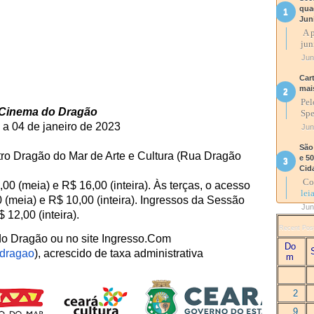
qua
Jun
A p
jun
Jun
Car
mai
Pel
Cinema do Dragão
Spe
a 04 de janeiro de 2023
Jun
São
ro Dragão do Mar de Arte e Cultura (Rua Dragão
e 5
Cid
Com
00 (meia) e R$ 16,00 (inteira). Às terças, o acesso
lei
 (meia) e R$ 10,00 (inteira). Ingressos da Sessão
Jun
 12,00 (inteira).
Recent Pos
do Dragão ou no site Ingresso.Com
Do
-dragao
), acrescido de taxa administrativa
m
2
9