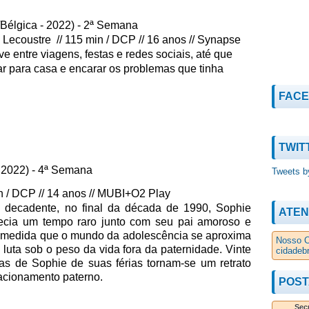
lgica - 2022) - 2ª Semana
Lecoustre // 115 min / DCP // 16 anos // Synapse
 entre viagens, festas e redes sociais, até que
ar para casa e encarar os problemas que tinha
FAC
TWIT
2022) - 4ª Semana
Tweets b
in / DCP // 14 anos // MUBI+O2 Play
s decadente, no final da década de 1990, Sophie
ATEN
recia um tempo raro junto com seu pai amoroso e
 À medida que o mundo da adolescência se aproxima
Nosso C
luta sob o peso da vida fora da paternidade. Vinte
cidadeb
as de Sophie de suas férias tornam-se um retrato
acionamento paterno.
POST
Secu