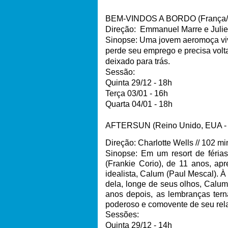
BEM-VINDOS A BORDO (França/Bé
Direção: Emmanuel Marre e Julie 
Sinopse: Uma jovem aeromoça vive
perde seu emprego e precisa volt
deixado para trás.
Sessão:
Quinta 29/12 - 18h
Terça 03/01 - 16h
Quarta 04/01 - 18h
AFTERSUN (Reino Unido, EUA - 
Direção: Charlotte Wells // 102 m
Sinopse: Em um resort de féria
(Frankie Corio), de 11 anos, ap
idealista, Calum (Paul Mescal).
dela, longe de seus olhos, Calum 
anos depois, as lembranças tern
poderoso e comovente de seu rel
Sessões:
Quinta 29/12 - 14h