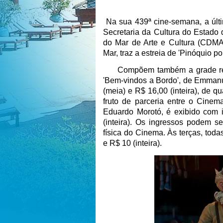
Na sua 439ª cine-semana, a últ
Secretaria da Cultura do Estado
do Mar de Arte e Cultura (CDMAC
Mar, traz a estreia de 'Pinóquio p
Compõem também a grade regula
'Bem-vindos a Bordo', de Emmanu
(meia) e R$ 16,00 (inteira), de q
fruto de parceria entre o Cinema
Eduardo Morotó, é exibido com 
(inteira). Os ingressos podem s
física do Cinema. Às terças, tod
e R$ 10 (inteira).