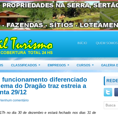
INÍCIO
QUEM SOMOS
»
»
»
OS
CLASSIFICADOS
EMPREGOS
CURSOS
GALERIA 
 funcionamento diferenciado
REDE
nema do Dragão traz estreia a
nta 29/12
Nenhum comentário
 17h no dia 30 de dezembro e estará fechado nos dias 31 de
Seja Bem-Vindo(a)!