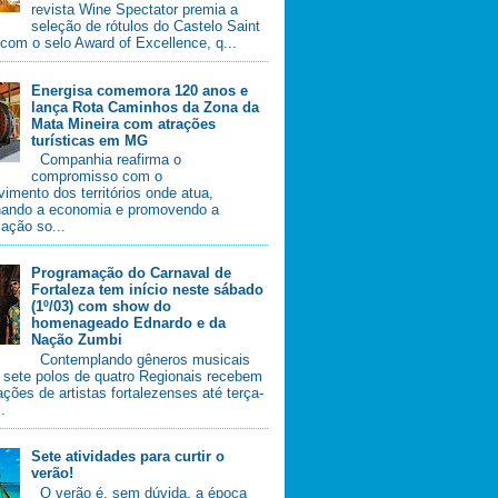
revista Wine Spectator premia a
seleção de rótulos do Castelo Saint
com o selo Award of Excellence, q...
Energisa comemora 120 anos e
lança Rota Caminhos da Zona da
Mata Mineira com atrações
turísticas em MG
Companhia reafirma o
compromisso com o
imento dos territórios onde atua,
nando a economia e promovendo a
ação so...
Programação do Carnaval de
Fortaleza tem início neste sábado
(1º/03) com show do
homenageado Ednardo e da
Nação Zumbi
Contemplando gêneros musicais
, sete polos de quatro Regionais recebem
ções de artistas fortalezenses até terça-
..
Sete atividades para curtir o
verão!
O verão é, sem dúvida, a época