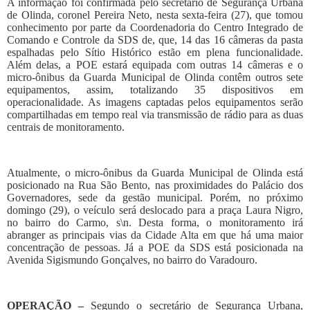
A informação foi confirmada pelo secretário de Segurança Urbana
de Olinda, coronel Pereira Neto, nesta sexta-feira (27), que tomou
conhecimento por parte da Coordenadoria do Centro Integrado de
Comando e Controle da SDS de, que, 14 das 16 câmeras da pasta
espalhadas pelo Sítio Histórico estão em plena funcionalidade.
Além delas, a POE estará equipada com outras 14 câmeras e o
micro-ônibus da Guarda Municipal de Olinda contêm outros sete
equipamentos, assim, totalizando 35 dispositivos em
operacionalidade. As imagens captadas pelos equipamentos serão
compartilhadas em tempo real via transmissão de rádio para as duas
centrais de monitoramento.
Atualmente, o micro-ônibus da Guarda Municipal de Olinda está
posicionado na Rua São Bento, nas proximidades do Palácio dos
Governadores, sede da gestão municipal. Porém, no próximo
domingo (29), o veículo será deslocado para a praça Laura Nigro,
no bairro do Carmo, s\n. Desta forma, o monitoramento irá
abranger as principais vias da Cidade Alta em que há uma maior
concentração de pessoas. Já a POE da SDS está posicionada na
Avenida Sigismundo Gonçalves, no bairro do Varadouro.
OPERAÇÃO –
Segundo o secretário de Segurança Urbana,